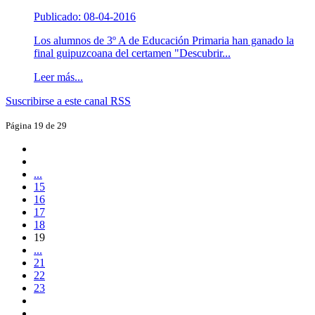
Publicado: 08-04-2016
Los alumnos de 3º A de Educación Primaria han ganado la
final guipuzcoana del certamen "Descubrir...
Leer más...
Suscribirse a este canal RSS
Página 19 de 29
...
15
16
17
18
19
...
21
22
23