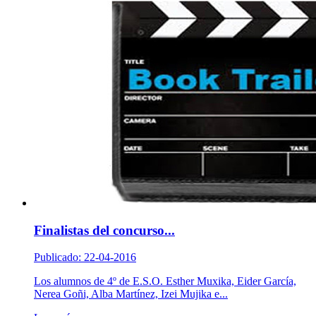
Finalistas del concurso...
Publicado: 22-04-2016
Los alumnos de 4º de E.S.O. Esther Muxika, Eider García,
Nerea Goñi, Alba Martínez, Izei Mujika e...