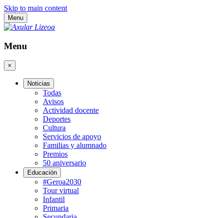
Skip to main content
Menu
Menu
×
Noticias
Todas
Avisos
Actividad docente
Deportes
Cultura
Servicios de apoyo
Familias y alumnado
Premios
50 aniversario
Educación
#Geroa2030
Tour virtual
Infantil
Primaria
Secundaria