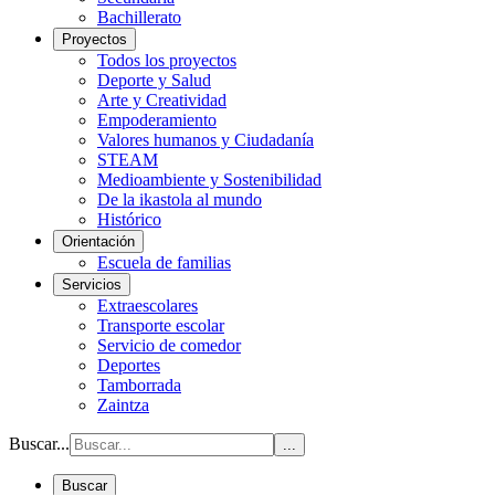
Bachillerato
Proyectos
Todos los proyectos
Deporte y Salud
Arte y Creatividad
Empoderamiento
Valores humanos y Ciudadanía
STEAM
Medioambiente y Sostenibilidad
De la ikastola al mundo
Histórico
Orientación
Escuela de familias
Servicios
Extraescolares
Transporte escolar
Servicio de comedor
Deportes
Tamborrada
Zaintza
Buscar...
...
Buscar