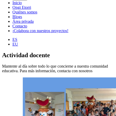
Inicio
Ongi Etorri
Quiénes somos
Blogs
Área privada
Contacto
¡Colabora con nuestros proyectos!
ES
EU
Actividad docente
Mantente al día sobre todo lo que concierne a nuestra comunidad
educativa. Para más información, contacta con nosotros