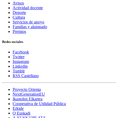
Avisos
Actividad docente
Deporte
Cultura
Servicios de apoyo
Familias y alumnado
Premios
Redes sociales
Facebook
Twitter
Instagram
Linkedin
Tumblr
RSS Castellano
Proyecto Orienta
NextGenerationEU
Ikastolen Elkartea
Cooperativa de Utilidad Pública
Erkide
Q Euskadi
A-EUSK22PLATA