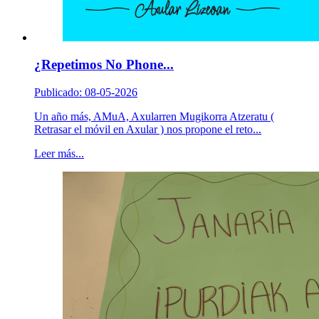
¿Repetimos No Phone...
Publicado: 08-05-2026
Un año más, AMuA, Axularren Mugikorra Atzeratu (
Retrasar el móvil en Axular ) nos propone el reto...
Leer más...