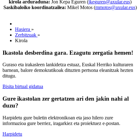
kirola arduraduna:
Jon Kepa Eguren (
jkeguren@axular.eus
)
Saskibaloiko koordinatzailea:
Mikel Motos (
mmotos@axular.eus
)
Hasiera
»
Zerbitzuak
»
Kirola
Ikastola desberdina gara. Ezagutu zergatia hemen!
Guraso eta irakasleen lankidetza estuaz, Euskal Herriko kulturaren
barnean, balore demokratikoak dituzten pertsona eleanitzak hezten
ditugu.
Bisita birtual gidatua
Gure ikastolan zer gertatzen ari den jakin nahi al
duzu?
Harpidetu gure buletin elektronikoan eta jaso hilero zure
informazioa gure berriez, iragarkiez eta proiektuez e-postan.
Harpidetu