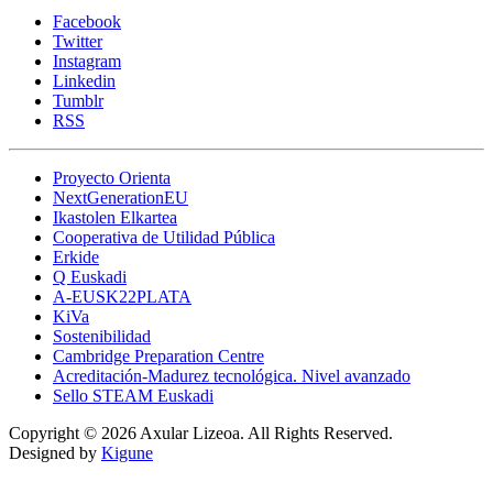
Facebook
Twitter
Instagram
Linkedin
Tumblr
RSS
Proyecto Orienta
NextGenerationEU
Ikastolen Elkartea
Cooperativa de Utilidad Pública
Erkide
Q Euskadi
A-EUSK22PLATA
KiVa
Sostenibilidad
Cambridge Preparation Centre
Acreditación-Madurez tecnológica. Nivel avanzado
Sello STEAM Euskadi
Copyright © 2026 Axular Lizeoa. All Rights Reserved.
Designed by
Kigune