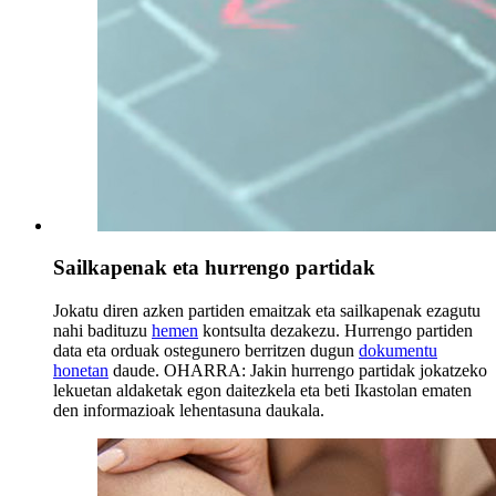
Sailkapenak eta hurrengo partidak
Jokatu diren azken partiden emaitzak eta sailkapenak ezagutu
nahi badituzu
hemen
kontsulta dezakezu. Hurrengo partiden
data eta orduak ostegunero berritzen dugun
dokumentu
honetan
daude. OHARRA: Jakin hurrengo partidak jokatzeko
lekuetan aldaketak egon daitezkela eta beti Ikastolan ematen
den informazioak lehentasuna daukala.