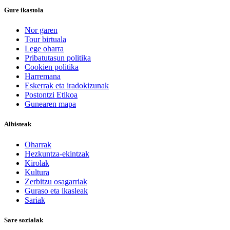
Gure ikastola
Nor garen
Tour birtuala
Lege oharra
Pribatutasun politika
Cookien politika
Harremana
Eskerrak eta iradokizunak
Postontzi Etikoa
Gunearen mapa
Albisteak
Oharrak
Hezkuntza-ekintzak
Kirolak
Kultura
Zerbitzu osagarriak
Guraso eta ikasleak
Sariak
Sare sozialak