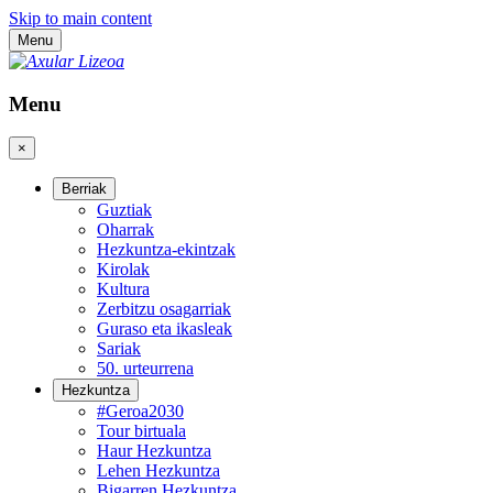
Skip to main content
Menu
Menu
×
Berriak
Guztiak
Oharrak
Hezkuntza-ekintzak
Kirolak
Kultura
Zerbitzu osagarriak
Guraso eta ikasleak
Sariak
50. urteurrena
Hezkuntza
#Geroa2030
Tour birtuala
Haur Hezkuntza
Lehen Hezkuntza
Bigarren Hezkuntza