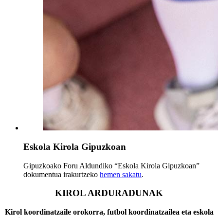
Eskola Kirola Gipuzkoan
Gipuzkoako Foru Aldundiko “Eskola Kirola Gipuzkoan”
dokumentua irakurtzeko
hemen sakatu
.
KIROL ARDURADUNAK
Kirol koordinatzaile orokorra, futbol koordinatzailea eta eskola