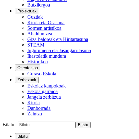
Batxilergoa
Proiektuak
Guztiak
Kirola eta Osasuna
Sormen artistikoa
Ahalduntzea
Giza-baloreak eta Hiritartasuna
STEAM
Ingurumena eta Jasangarritasuna
Ikastolatik mundura
Historikoa
Orientazioa
Guraso Eskola
Zerbitzuak
Eskolaz kanpokoak
Eskola garraioa
Jangela zerbitzua
Kirola
Danborrada
Zaintza
Bilatu...
Bilatu
Bilatu