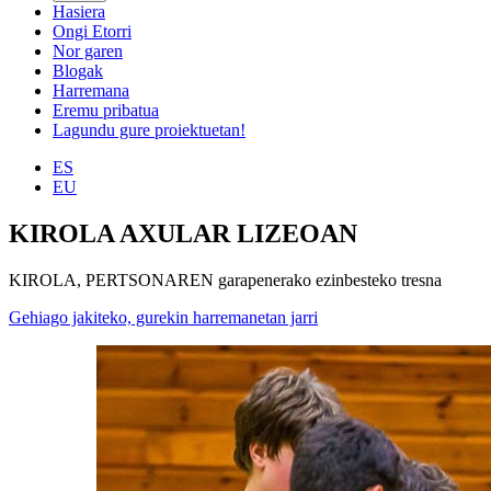
Hasiera
Ongi Etorri
Nor garen
Blogak
Harremana
Eremu pribatua
Lagundu gure proiektuetan!
ES
EU
KIROLA AXULAR LIZEOAN
KIROLA, PERTSONAREN garapenerako ezinbesteko tresna
Gehiago jakiteko, gurekin harremanetan jarri