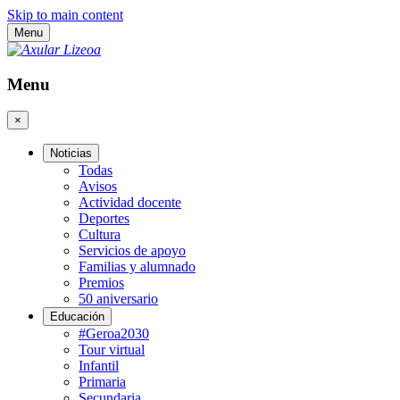
Skip to main content
Menu
Menu
×
Noticias
Todas
Avisos
Actividad docente
Deportes
Cultura
Servicios de apoyo
Familias y alumnado
Premios
50 aniversario
Educación
#Geroa2030
Tour virtual
Infantil
Primaria
Secundaria