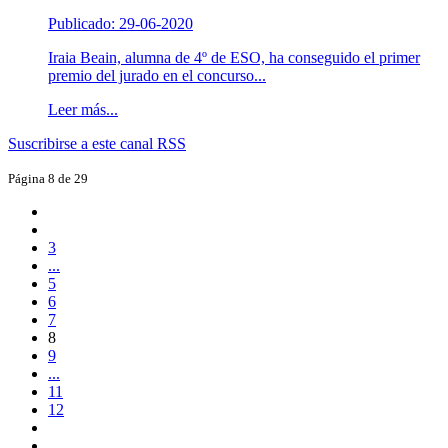
Publicado: 29-06-2020
Iraia Beain, alumna de 4º de ESO, ha conseguido el primer
premio del jurado en el concurso...
Leer más...
Suscribirse a este canal RSS
Página 8 de 29
3
...
5
6
7
8
9
...
11
12