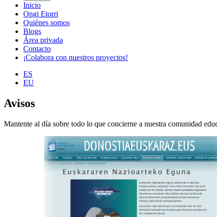
Inicio
Ongi Etorri
Quiénes somos
Blogs
Área privada
Contacto
¡Colabora con nuestros proyectos!
ES
EU
Avisos
Mantente al día sobre todo lo que concierne a nuestra comunidad educ