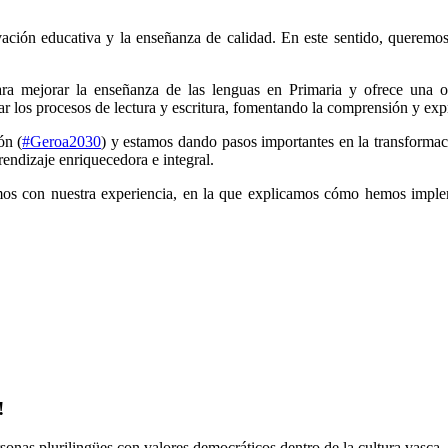
ación educativa y la enseñanza de calidad. En este sentido, queremos
ejorar la enseñanza de las lenguas en Primaria y ofrece una opo
ar los procesos de lectura y escritura, fomentando la comprensión y expr
ón (
#Geroa2030
) y estamos dando pasos importantes en la transformac
endizaje enriquecedora e integral.
s con nuestra experiencia, en la que explicamos cómo hemos implem
!
onas plurilingües con valores democráticos dentro de la cultura vasca.