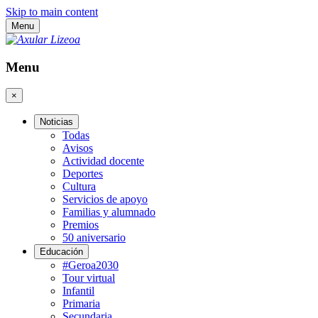
Skip to main content
Menu
Menu
×
Noticias
Todas
Avisos
Actividad docente
Deportes
Cultura
Servicios de apoyo
Familias y alumnado
Premios
50 aniversario
Educación
#Geroa2030
Tour virtual
Infantil
Primaria
Secundaria