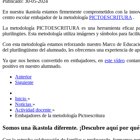
Publicado: 30-05-2024
En nuestra ikastola estamos firmemente comprometidos con la innov
centro escolar embajador de la metodología
PICTOESCRITURA
.
La metodología PICTOESCRITURA es una herramienta eficaz para m
plurilingües. Esta metodología utiliza imágenes y símbolos para facilit
Con esta metodología estamos reforzando nuestro Marco de Educaci
del plurilingüismo del alumnado, les ofrecemos una experiencia de apr
Ya que nos hemos convertido en embajadores, en
este vídeo
contamo
positivo en nuestro alumnado.
Anterior
Siguiente
Inicio
»
Noticias
»
Actividad docente
»
Embajadores de la metodología Pictoescritura
Somos una ikastola diferente. ¡Descubre aquí por qué
Con la estrecha colaboración de familias y profesorado, formamos pers