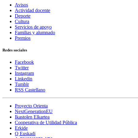
Avisos
Actividad docente
Deporte
Cultura
Servicios de apoyo
Familias y alumnado
Premios
Redes sociales
Facebook
Twitter
Instagram
Linkedin
Tumblr
RSS Castellano
Proyecto Orienta
NextGenerationEU
Ikastolen Elkartea
Cooperativa de Utilidad Pública
Erkide
Q Euskadi