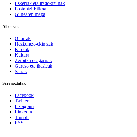
Eskerrak eta iradokizunak
Postontzi Etikoa
Gunearen mapa
Albisteak
Oharrak
Hezkuntza-ekintzak
Kirolak
Kultura
Zerbitzu osagarriak
Guraso eta ikasleak
Sariak
Sare sozialak
Facebook
Twitter
Instagram
Linkedin
Tumblr
RSS