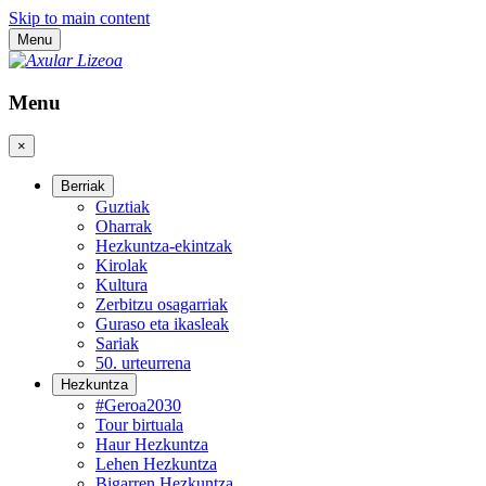
Skip to main content
Menu
Menu
×
Berriak
Guztiak
Oharrak
Hezkuntza-ekintzak
Kirolak
Kultura
Zerbitzu osagarriak
Guraso eta ikasleak
Sariak
50. urteurrena
Hezkuntza
#Geroa2030
Tour birtuala
Haur Hezkuntza
Lehen Hezkuntza
Bigarren Hezkuntza