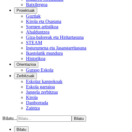
Batxilergoa
Proiektuak
Guztiak
Kirola eta Osasuna
Sormen artistikoa
Ahalduntzea
Giza-baloreak eta Hiritartasuna
STEAM
Ingurumena eta Jasangarritasuna
Ikastolatik mundura
Historikoa
Orientazioa
Guraso Eskola
Zerbitzuak
Eskolaz kanpokoak
Eskola garraioa
Jangela zerbitzua
Kirola
Danborrada
Zaintza
Bilatu...
Bilatu
Bilatu