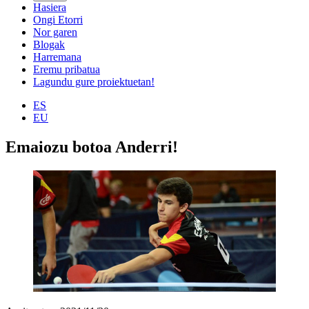
Hasiera
Ongi Etorri
Nor garen
Blogak
Harremana
Eremu pribatua
Lagundu gure proiektuetan!
ES
EU
Emaiozu botoa Anderri!