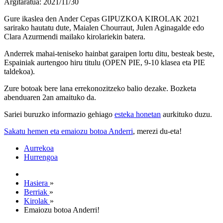
Argitaratua: 2021/11/30
Gure ikaslea den Ander Cepas GIPUZKOA KIROLAK 2021
sarirako hautatu dute, Maialen Chourraut, Julen Aginagalde edo
Clara Azurmendi mailako kirolariekin batera.
Anderrek mahai-teniseko hainbat garaipen lortu ditu, besteak beste,
Espainiak aurtengoo hiru titulu (OPEN PIE, 9-10 klasea eta PIE
taldekoa).
Zure botoak bere lana errekonozitzeko balio dezake. Bozketa
abenduaren 2an amaituko da.
Sariei buruzko informazio gehiago
esteka honetan
aurkituko duzu.
Sakatu hemen eta emaiozu botoa Anderri
, merezi du-eta!
Aurrekoa
Hurrengoa
Hasiera
»
Berriak
»
Kirolak
»
Emaiozu botoa Anderri!