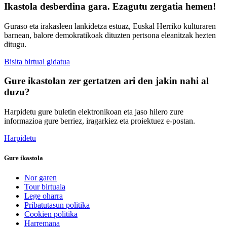
Ikastola desberdina gara. Ezagutu zergatia hemen!
Guraso eta irakasleen lankidetza estuaz, Euskal Herriko kulturaren
barnean, balore demokratikoak dituzten pertsona eleanitzak hezten
ditugu.
Bisita birtual gidatua
Gure ikastolan zer gertatzen ari den jakin nahi al
duzu?
Harpidetu gure buletin elektronikoan eta jaso hilero zure
informazioa gure berriez, iragarkiez eta proiektuez e-postan.
Harpidetu
Gure ikastola
Nor garen
Tour birtuala
Lege oharra
Pribatutasun politika
Cookien politika
Harremana